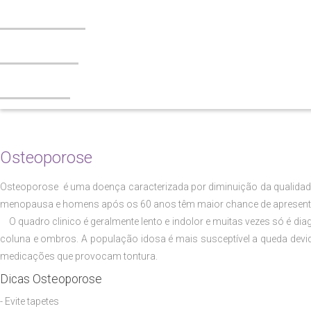
Tabagismo
Esteatose
Contato
Osteoporose
Osteoporose é uma doença caracterizada por diminuição da qualidad
menopausa e homens após os 60 anos têm maior chance de apresenta
O quadro clinico é geralmente lento e indolor e muitas vezes só é d
coluna e ombros. A população idosa é mais susceptível a queda devid
medicações que provocam tontura.
Dicas Osteoporose
- Evite tapetes