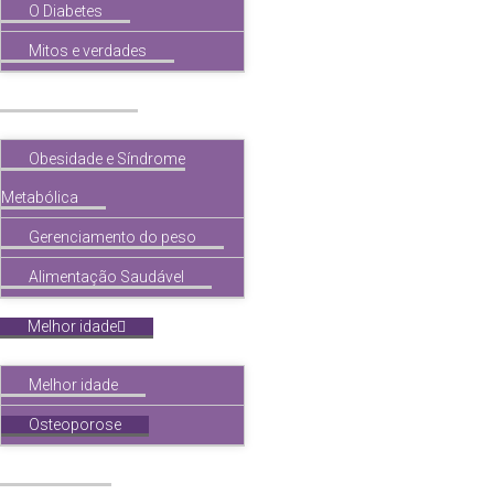
O Diabetes
Mitos e verdades
Obesidade
Obesidade e Síndrome
Metabólica
Gerenciamento do peso
Alimentação Saudável
Melhor idade
Melhor idade
Osteoporose
Tireóide