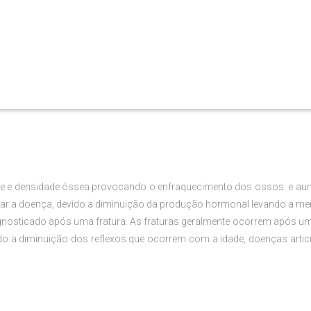
e e densidade óssea provocando o enfraquecimento dos ossos e aume
r a doença, devido a diminuição da produção hormonal levando a me
iagnosticado após uma fratura. As fraturas geralmente ocorrem após 
o a diminuição dos reflexos que ocorrem com a idade, doenças articu