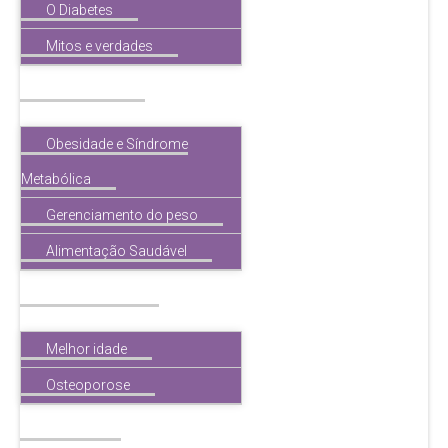
O Diabetes
Mitos e verdades
Obesidade
Obesidade e Síndrome
Metabólica
Gerenciamento do peso
Alimentação Saudável
Melhor idade
Melhor idade
Osteoporose
Tireóide