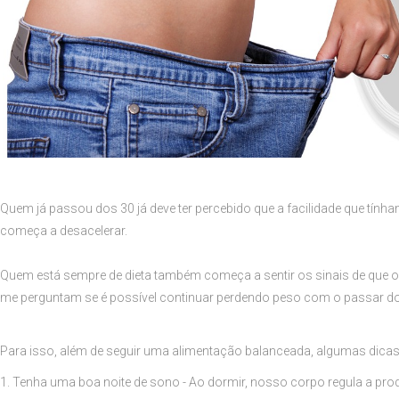
Quem já passou dos 30 já deve ter percebido que a facilidade que tí
começa a desacelerar.
Quem está sempre de dieta também começa a sentir os sinais de que 
me perguntam se é possível continuar perdendo peso com o passar do
Para isso, além de seguir uma alimentação balanceada, algumas dicas 
1. Tenha uma boa noite de sono - Ao dormir, nosso corpo regula a pr