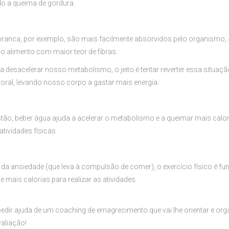
do a queima de gordura.
 branca, por exemplo, são mais facilmente absorvidos pelo organismo,
a o alimento com maior teor de fibras.
esacelerar nosso metabolismo, o jeito é tentar reverter essa situaçã
oral, levando nosso corpo a gastar mais energia.
gestão, beber água ajuda a acelerar o metabolismo e a queimar mais ca
tividades físicas.
 da ansiedade (que leva à compulsão de comer), o exercício físico é 
ais calorias para realizar as atividades.
edir ajuda de um coaching de emagrecimento que vai lhe orientar e organ
aliação!