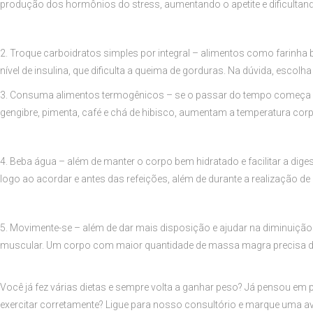
produção dos hormônios do stress, aumentando o apetite e dificultan
2. Troque carboidratos simples por integral – alimentos como farinha
nível de insulina, que dificulta a queima de gorduras. Na dúvida, escolh
3. Consuma alimentos termogênicos – se o passar do tempo começa a d
gengibre, pimenta, café e chá de hibisco, aumentam a temperatura corp
4. Beba água – além de manter o corpo bem hidratado e facilitar a di
logo ao acordar e antes das refeições, além de durante a realização de a
5. Movimente-se – além de dar mais disposição e ajudar na diminuição
muscular. Um corpo com maior quantidade de massa magra precisa de m
Você já fez várias dietas e sempre volta a ganhar peso? Já pensou em p
exercitar corretamente? Ligue para nosso consultório e marque uma av