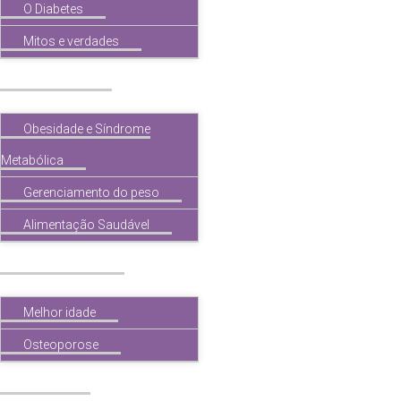
O Diabetes
Mitos e verdades
Obesidade
Obesidade e Síndrome
Metabólica
Gerenciamento do peso
Alimentação Saudável
Melhor idade
Melhor idade
Osteoporose
Tireóide