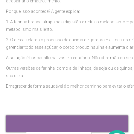
atrapalhar o emagrecimento.
Por que isso acontece? A gente explica:
1. A farinha branca atrapalha a digestão e reduz o metabolismo – po
metabolismo mais lento.
2. O cereal retarda o processo de queima de gordura – alimentos r
gerenciar todo esse açúcar, o corpo produz insulina e aumenta o 
A solução é buscar alternativas e o equilíbrio. Não abre mão do 
Outras versões de farinha, como a de linhaça, de soja ou de quinoa,
sua dieta.
Emagrecer de forma saudável é o melhor caminho para evitar o efe
I